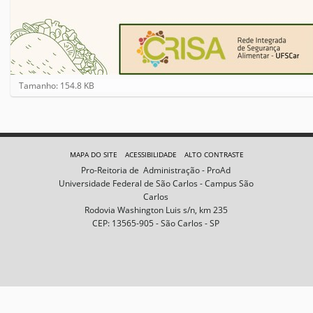
C
Tamanho: 154.8 KB
l
i
q
u
e
MAPA DO SITE
ACESSIBILIDADE
ALTO CONTRASTE
p
Pro-Reitoria de Administração - ProAd
a
Universidade Federal de São Carlos - Campus São
r
Carlos
a
Rodovia Washington Luis s/n, km 235
v
CEP: 13565-905 - São Carlos - SP
e
r
a
i
m
a
g