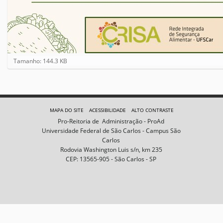
C
Tamanho: 144.3 KB
l
i
q
u
e
MAPA DO SITE
ACESSIBILIDADE
ALTO CONTRASTE
p
Pro-Reitoria de Administração - ProAd
a
Universidade Federal de São Carlos - Campus São
r
Carlos
a
Rodovia Washington Luis s/n, km 235
v
CEP: 13565-905 - São Carlos - SP
e
r
a
i
m
a
g