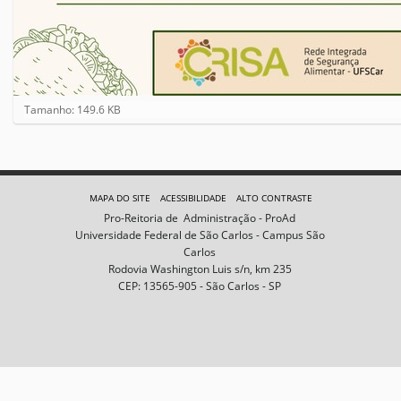
C
Tamanho: 149.6 KB
l
i
q
u
e
MAPA DO SITE
ACESSIBILIDADE
ALTO CONTRASTE
p
Pro-Reitoria de Administração - ProAd
a
Universidade Federal de São Carlos - Campus São
r
Carlos
a
Rodovia Washington Luis s/n, km 235
v
CEP: 13565-905 - São Carlos - SP
e
r
a
i
m
a
g