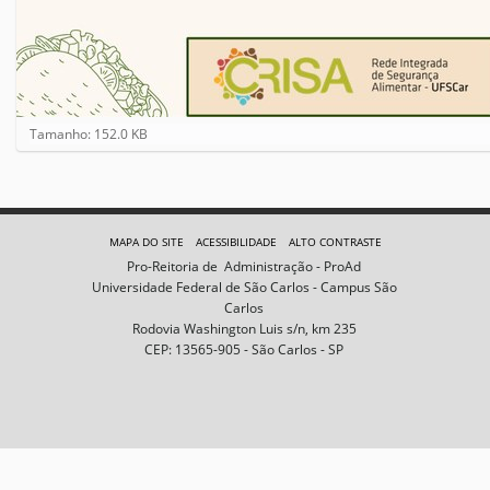
C
Tamanho: 152.0 KB
l
i
q
u
e
MAPA DO SITE
ACESSIBILIDADE
ALTO CONTRASTE
p
Pro-Reitoria de Administração - ProAd
a
Universidade Federal de São Carlos - Campus São
r
Carlos
a
Rodovia Washington Luis s/n, km 235
v
CEP: 13565-905 - São Carlos - SP
e
r
a
i
m
a
g