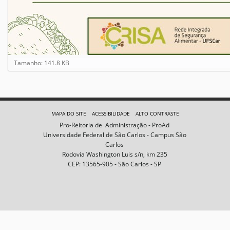
C
Tamanho: 141.8 KB
l
i
q
u
e
MAPA DO SITE
ACESSIBILIDADE
ALTO CONTRASTE
p
Pro-Reitoria de Administração - ProAd
a
Universidade Federal de São Carlos - Campus São
r
Carlos
a
Rodovia Washington Luis s/n, km 235
v
CEP: 13565-905 - São Carlos - SP
e
r
a
i
m
a
g