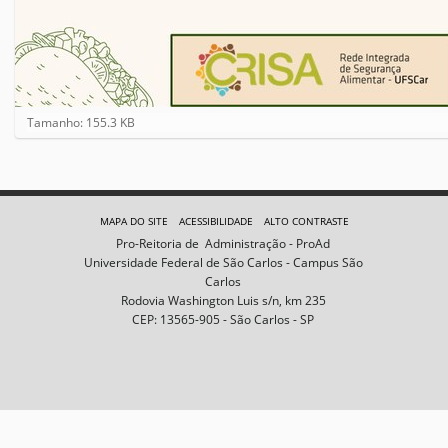
C
Tamanho: 155.3 KB
l
i
q
u
e
MAPA DO SITE
ACESSIBILIDADE
ALTO CONTRASTE
p
Pro-Reitoria de Administração - ProAd
a
Universidade Federal de São Carlos - Campus São
r
Carlos
a
Rodovia Washington Luis s/n, km 235
v
CEP: 13565-905 - São Carlos - SP
e
r
a
i
m
a
g