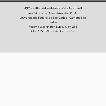
e
m
MAPA DO SITE
ACESSIBILIDADE
ALTO CONTRASTE
n
Pro-Reitoria de Administração - ProAd
o
Universidade Federal de São Carlos - Campus São
t
Carlos
a
Rodovia Washington Luis s/n, km 235
m
CEP: 13565-905 - São Carlos - SP
a
n
h
o
c
o
m
p
l
e
t
o
…