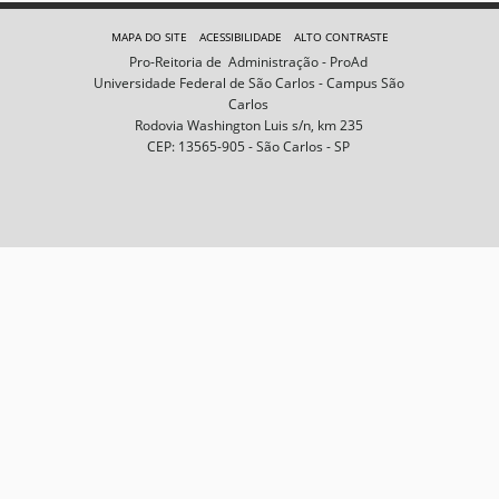
e
m
MAPA DO SITE
ACESSIBILIDADE
ALTO CONTRASTE
n
Pro-Reitoria de Administração - ProAd
o
Universidade Federal de São Carlos - Campus São
t
Carlos
a
Rodovia Washington Luis s/n, km 235
m
CEP: 13565-905 - São Carlos - SP
a
n
h
o
c
o
m
p
l
e
t
o
…