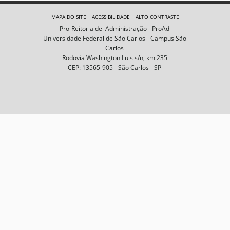
e
m
MAPA DO SITE
ACESSIBILIDADE
ALTO CONTRASTE
n
Pro-Reitoria de Administração - ProAd
o
Universidade Federal de São Carlos - Campus São
t
Carlos
a
Rodovia Washington Luis s/n, km 235
m
CEP: 13565-905 - São Carlos - SP
a
n
h
o
c
o
m
p
l
e
t
o
…