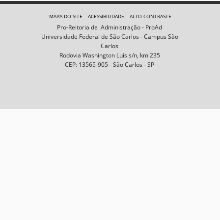
e
m
MAPA DO SITE
ACESSIBILIDADE
ALTO CONTRASTE
n
Pro-Reitoria de Administração - ProAd
o
Universidade Federal de São Carlos - Campus São
t
Carlos
a
Rodovia Washington Luis s/n, km 235
m
CEP: 13565-905 - São Carlos - SP
a
n
h
o
c
o
m
p
l
e
t
o
…