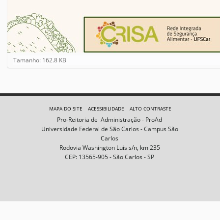
C
Tamanho: 162.8 KB
l
i
q
u
e
MAPA DO SITE
ACESSIBILIDADE
ALTO CONTRASTE
p
Pro-Reitoria de Administração - ProAd
a
Universidade Federal de São Carlos - Campus São
r
Carlos
a
Rodovia Washington Luis s/n, km 235
v
CEP: 13565-905 - São Carlos - SP
e
r
a
i
m
a
g