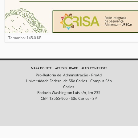
C
Tamanho: 145.0 KB
l
i
q
u
e
MAPA DO SITE
ACESSIBILIDADE
ALTO CONTRASTE
p
Pro-Reitoria de Administração - ProAd
a
Universidade Federal de São Carlos - Campus São
r
Carlos
a
Rodovia Washington Luis s/n, km 235
v
CEP: 13565-905 - São Carlos - SP
e
r
a
i
m
a
g