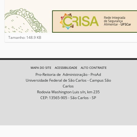
C
Tamanho: 148.9 KB
l
i
q
u
e
MAPA DO SITE
ACESSIBILIDADE
ALTO CONTRASTE
p
Pro-Reitoria de Administração - ProAd
a
Universidade Federal de São Carlos - Campus São
r
Carlos
a
Rodovia Washington Luis s/n, km 235
v
CEP: 13565-905 - São Carlos - SP
e
r
a
i
m
a
g