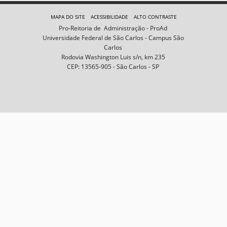
e
m
MAPA DO SITE
ACESSIBILIDADE
ALTO CONTRASTE
n
Pro-Reitoria de Administração - ProAd
o
Universidade Federal de São Carlos - Campus São
t
Carlos
a
Rodovia Washington Luis s/n, km 235
m
CEP: 13565-905 - São Carlos - SP
a
n
h
o
c
o
m
p
l
e
t
o
…