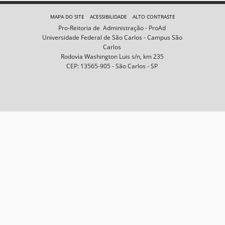
e
m
MAPA DO SITE
ACESSIBILIDADE
ALTO CONTRASTE
n
Pro-Reitoria de Administração - ProAd
o
Universidade Federal de São Carlos - Campus São
t
Carlos
a
Rodovia Washington Luis s/n, km 235
m
CEP: 13565-905 - São Carlos - SP
a
n
h
o
c
o
m
p
l
e
t
o
…