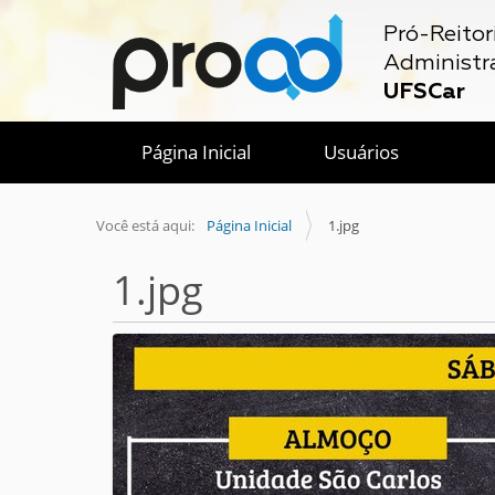
Pró-Reitor
Administr
UFSCar
Página Inicial
Usuários
Você está aqui:
Página Inicial
1.jpg
1.jpg