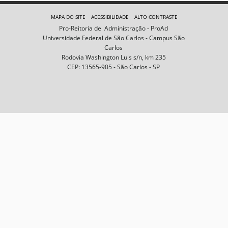
e
m
MAPA DO SITE
ACESSIBILIDADE
ALTO CONTRASTE
n
Pro-Reitoria de Administração - ProAd
o
Universidade Federal de São Carlos - Campus São
t
Carlos
a
Rodovia Washington Luis s/n, km 235
m
CEP: 13565-905 - São Carlos - SP
a
n
h
o
c
o
m
p
l
e
t
o
…