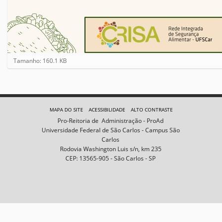
C
Tamanho: 160.1 KB
l
i
q
u
e
MAPA DO SITE
ACESSIBILIDADE
ALTO CONTRASTE
p
Pro-Reitoria de Administração - ProAd
a
Universidade Federal de São Carlos - Campus São
r
Carlos
a
Rodovia Washington Luis s/n, km 235
v
CEP: 13565-905 - São Carlos - SP
e
r
a
i
m
a
g