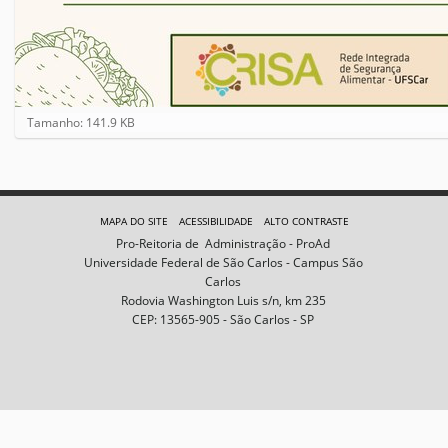
C
Tamanho: 141.9 KB
l
i
q
u
e
MAPA DO SITE
ACESSIBILIDADE
ALTO CONTRASTE
p
Pro-Reitoria de Administração - ProAd
a
Universidade Federal de São Carlos - Campus São
r
Carlos
a
Rodovia Washington Luis s/n, km 235
v
CEP: 13565-905 - São Carlos - SP
e
r
a
i
m
a
g