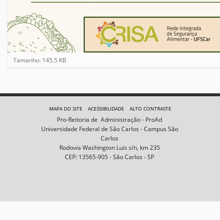
C
Tamanho: 145.5 KB
l
i
q
u
e
MAPA DO SITE
ACESSIBILIDADE
ALTO CONTRASTE
p
Pro-Reitoria de Administração - ProAd
a
Universidade Federal de São Carlos - Campus São
r
Carlos
a
Rodovia Washington Luis s/n, km 235
v
CEP: 13565-905 - São Carlos - SP
e
r
a
i
m
a
g