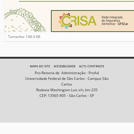
C
Tamanho: 148.4 KB
l
i
q
u
e
MAPA DO SITE
ACESSIBILIDADE
ALTO CONTRASTE
p
Pro-Reitoria de Administração - ProAd
a
Universidade Federal de São Carlos - Campus São
r
Carlos
a
Rodovia Washington Luis s/n, km 235
v
CEP: 13565-905 - São Carlos - SP
e
r
a
i
m
a
g