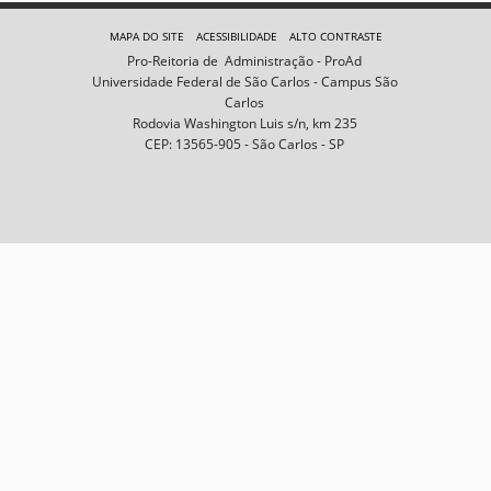
e
m
MAPA DO SITE
ACESSIBILIDADE
ALTO CONTRASTE
n
Pro-Reitoria de Administração - ProAd
o
Universidade Federal de São Carlos - Campus São
t
Carlos
a
Rodovia Washington Luis s/n, km 235
m
CEP: 13565-905 - São Carlos - SP
a
n
h
o
c
o
m
p
l
e
t
o
…